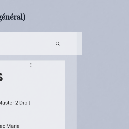
général)
S
Master 2 Droit 
vec Marie 