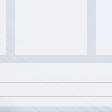
BG2V Avocats
Voy
202