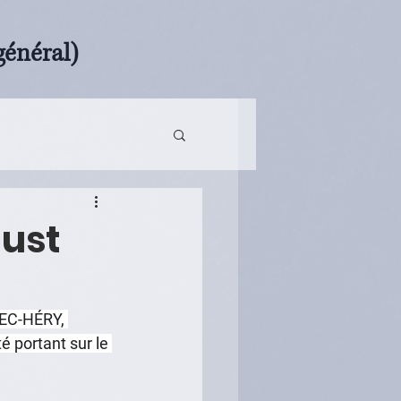
général)
gust
NEC-HÉRY, 
é portant sur le 