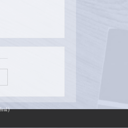
age de la promotion
3/2024
ral)