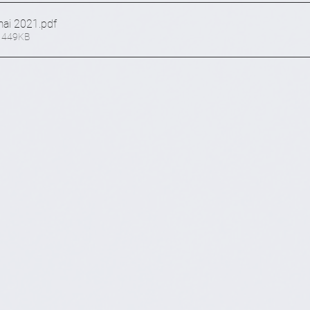
mai 2021
.pdf
• 449KB