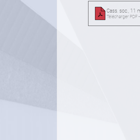
Cass. soc., 11 
Télécharger PDF 