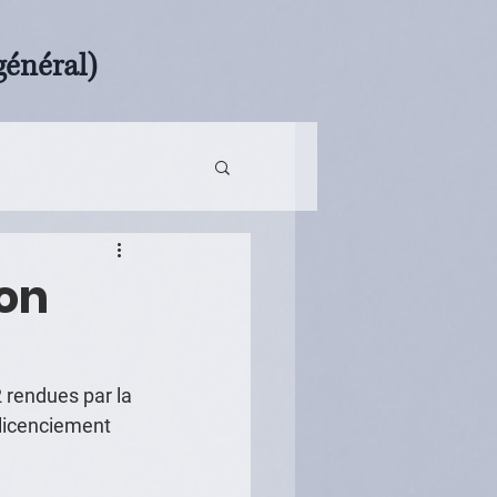
général)
ion
 rendues par la 
licenciement 