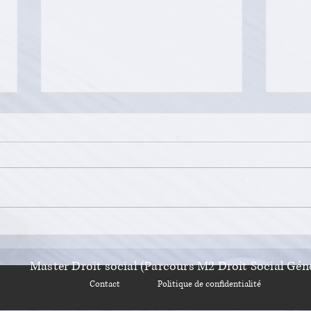
BG2V Avocats
Voy
202
Master Droit social (Parcours M2 Droit Social
Géné
Contact
Politique de confidentialité