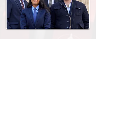
Pôle Communication
Chloé BILLON
Solène THIVET
Noreen ODDO
Marianne LE MERLE